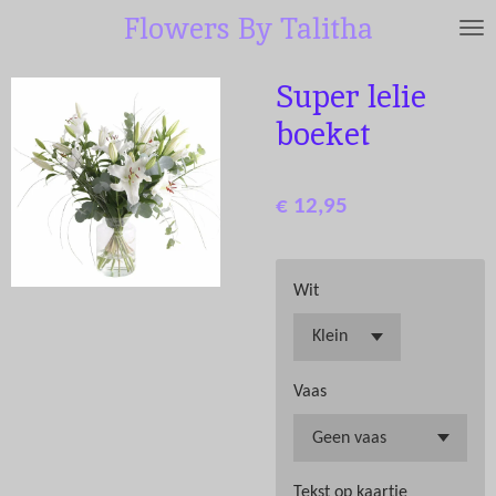
Flowers By Talitha
Ga
direct
naar
Super lelie
de
boeket
hoofdinhoud
€ 12,95
Wit
Vaas
Tekst op kaartje