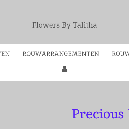
Flowers By Talitha
TEN
ROUWARRANGEMENTEN
ROUW
Precious